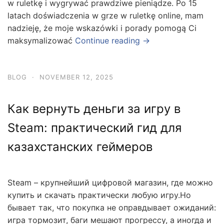
w ruletkę i wygrywać prawdziwe pieniądze. Po 15
latach doświadczenia w grze w ruletkę online, mam
nadzieję, że moje wskazówki i porady pomogą Ci
maksymalizować
Continue reading →
BLOG
·
NOVEMBER 12, 2025
Как вернуть деньги за игру в
Steam: практический гид для
казахстанских геймеров
Steam – крупнейший цифровой магазин, где можно
купить и скачать практически любую игру.Но
бывает так, что покупка не оправдывает ожиданий:
игра тормозит, баги мешают прогрессу, а иногда и