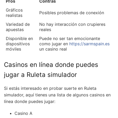
Pros
Contras
Gráficos
Posibles problemas de conexión
realistas
Variedad de
No hay interacción con crupieres
apuestas
reales
Disponible en
Puede no ser tan emocionante
dispositivos
como jugar en
https://sarmspain.es
móviles
un casino real
Casinos en línea donde puedes
jugar a Ruleta simulador
Si estás interesado en probar suerte en Ruleta
simulador, aquí tienes una lista de algunos casinos en
línea donde puedes jugar:
Casino A