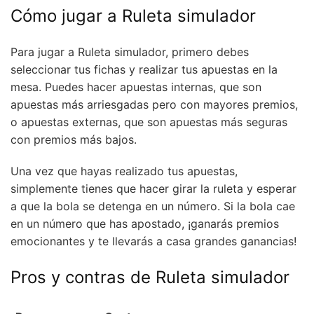
Cómo jugar a Ruleta simulador
Para jugar a Ruleta simulador, primero debes
seleccionar tus fichas y realizar tus apuestas en la
mesa. Puedes hacer apuestas internas, que son
apuestas más arriesgadas pero con mayores premios,
o apuestas externas, que son apuestas más seguras
con premios más bajos.
Una vez que hayas realizado tus apuestas,
simplemente tienes que hacer girar la ruleta y esperar
a que la bola se detenga en un número. Si la bola cae
en un número que has apostado, ¡ganarás premios
emocionantes y te llevarás a casa grandes ganancias!
Pros y contras de Ruleta simulador