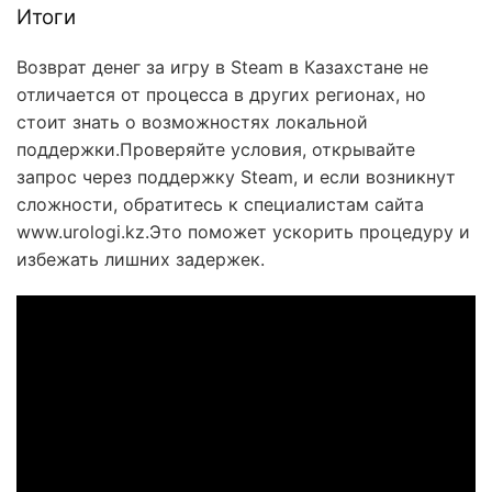
Итоги
Возврат денег за игру в Steam в Казахстане не
отличается от процесса в других регионах, но
стоит знать о возможностях локальной
поддержки.Проверяйте условия, открывайте
запрос через поддержку Steam, и если возникнут
сложности, обратитесь к специалистам сайта
www.urologi.kz.Это поможет ускорить процедуру и
избежать лишних задержек.