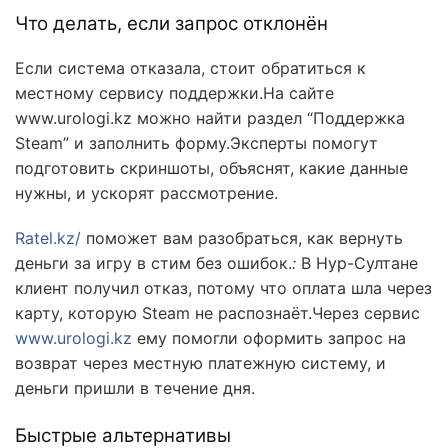
Что делать, если запрос отклонён
Если система отказала, стоит обратиться к
местному сервису поддержки.На сайте
www.urologi.kz можно найти раздел “Поддержка
Steam” и заполнить форму.Эксперты помогут
подготовить скриншоты, объяснят, какие данные
нужны, и ускорят рассмотрение.
Ratel.kz/
поможет вам разобраться, как вернуть
деньги за игру в стим без ошибок.
:
В Нур-Султане
клиент получил отказ, потому что оплата шла через
карту, которую Steam не распознаёт.Через сервис
www.urologi.kz
ему помогли оформить запрос на
возврат через местную платежную систему, и
деньги пришли в течение дня.
Быстрые альтернативы