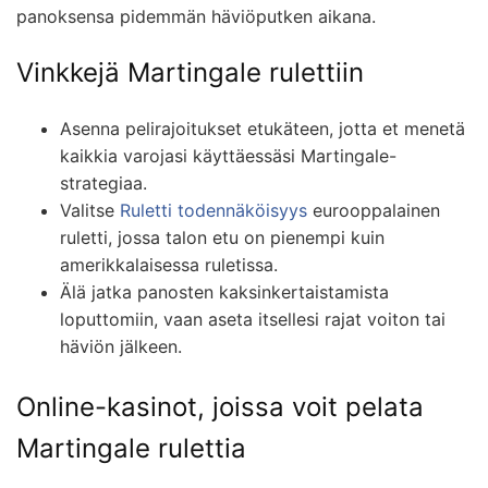
panoksensa pidemmän häviöputken aikana.
Vinkkejä Martingale rulettiin
Asenna pelirajoitukset etukäteen, jotta et menetä
kaikkia varojasi käyttäessäsi Martingale-
strategiaa.
Valitse
Ruletti todennäköisyys
eurooppalainen
ruletti, jossa talon etu on pienempi kuin
amerikkalaisessa ruletissa.
Älä jatka panosten kaksinkertaistamista
loputtomiin, vaan aseta itsellesi rajat voiton tai
häviön jälkeen.
Online-kasinot, joissa voit pelata
Martingale rulettia