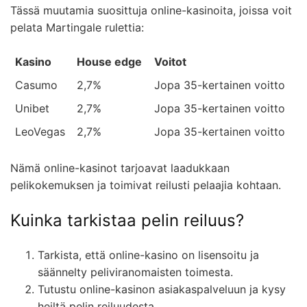
Tässä muutamia suosittuja online-kasinoita, joissa voit
pelata Martingale rulettia:
Kasino
House edge
Voitot
Casumo
2,7%
Jopa 35-kertainen voitto
Unibet
2,7%
Jopa 35-kertainen voitto
LeoVegas
2,7%
Jopa 35-kertainen voitto
Nämä online-kasinot tarjoavat laadukkaan
pelikokemuksen ja toimivat reilusti pelaajia kohtaan.
Kuinka tarkistaa pelin reiluus?
Tarkista, että online-kasino on lisensoitu ja
säännelty peliviranomaisten toimesta.
Tutustu online-kasinon asiakaspalveluun ja kysy
heiltä pelin reiluudesta.