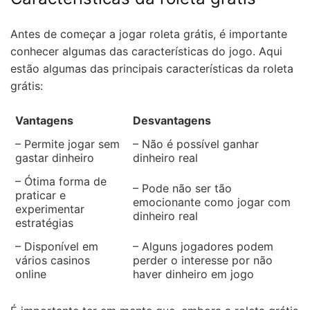
Antes de começar a jogar roleta grátis, é importante
conhecer algumas das características do jogo. Aqui
estão algumas das principais características da roleta
grátis:
Vantagens
Desvantagens
– Permite jogar sem
– Não é possível ganhar
gastar dinheiro
dinheiro real
– Ótima forma de
– Pode não ser tão
praticar e
emocionante como jogar com
experimentar
dinheiro real
estratégias
– Disponível em
– Alguns jogadores podem
vários casinos
perder o interesse por não
online
haver dinheiro em jogo