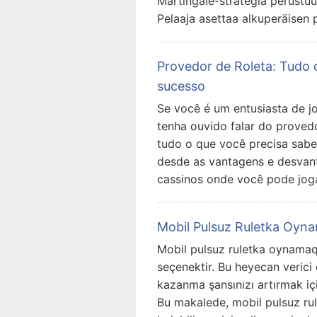
Martingale-strategia perustu
Pelaaja asettaa alkuperäisen p
Provedor de Roleta: Tudo 
sucesso
Se você é um entusiasta de jo
tenha ouvido falar do provedo
tudo o que você precisa sabe
desde as vantagens e desvant
cassinos onde você pode jog
Mobil Pulsuz Ruletka Oyn
Mobil pulsuz ruletka oynamaq,
seçenektir. Bu heyecan veric
kazanma şansınızı artırmak için 
Bu makalede, mobil pulsuz rul