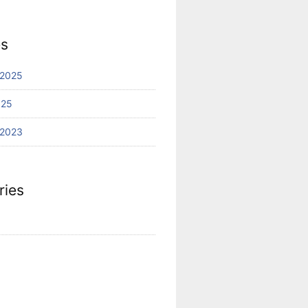
es
 2025
025
 2023
ries