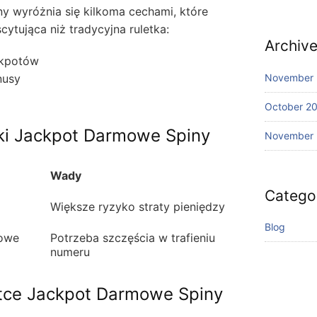
y wyróżnia się kilkoma cechami, które
scytująca niż tradycyjna ruletka:
Archiv
ckpotów
November
nusy
October 2
tki Jackpot Darmowe Spiny
November
Wady
Catego
Większe ryzyko straty pieniędzy
Blog
kowe
Potrzeba szczęścia w trafieniu
numeru
tce Jackpot Darmowe Spiny