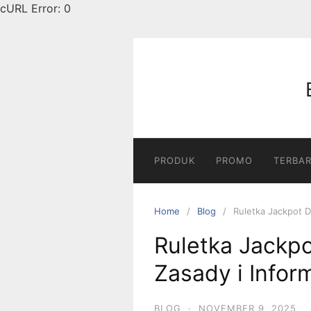
Skip
cURL Error: 0
to
content
PRODUK
PROMO
TERBA
Home
Blog
Ruletka Jackpot D
Ruletka Jackp
Zasady i Infor
BLOG
·
NOVEMBER 9, 2025