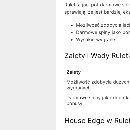
Ruletka jackpot darmowe spin
sprawiają, że jest bardziej ek
Mozliwość zdobycia ja
Darmowe spiny jako bo
Wysokie wygrane
Zalety i Wady Rule
Zalety
Możliwość zdobycia dużych
wygranych
Darmowe spiny jako dodat
bonusy
House Edge w Rule