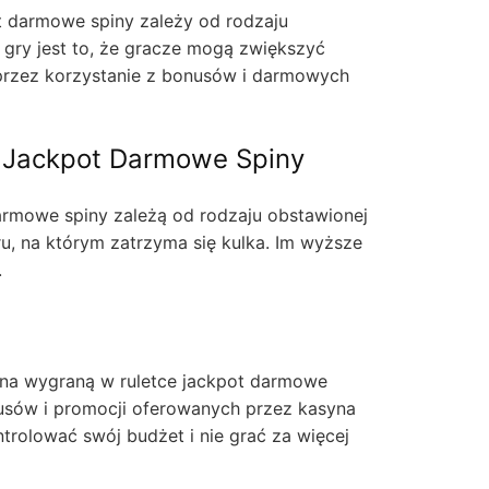
t darmowe spiny zależy od rodzaju
j gry jest to, że gracze mogą zwiększyć
przez korzystanie z bonusów i darmowych
 Jackpot Darmowe Spiny
armowe spiny zależą od rodzaju obstawionej
u, na którym zatrzyma się kulka. Im wyższe
.
na wygraną w ruletce jackpot darmowe
nusów i promocji oferowanych przez kasyna
trolować swój budżet i nie grać za więcej