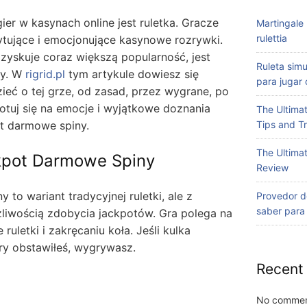
ier w kasynach online jest ruletka. Gracze
Martingale 
rulettia
cytujące i emocjonujące kasynowe rozrywki.
 zyskuje coraz większą popularność, jest
Ruleta simu
ny. W
rigrid.pl
tym artykule dowiesz się
para jugar
zieć o
tej grze, od zasad, przez wygrane, po
otuj się na emocje i wyjątkowe doznania
The Ultimat
Tips and Tr
ot darmowe spiny.
The Ultima
kpot Darmowe Spiny
Review
 to wariant tradycyjnej ruletki, ale z
Provedor d
saber para
iwością zdobycia jackpotów. Gra polega na
uletki i zakręcaniu koła. Jeśli kulka
ry obstawiłeś, wygrywasz.
Recent
No commen